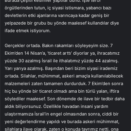
Burada çeşitli kesimler yaptılar bunu. İşte terör
örgütlerinden tutun, iç siyasi istismara, yabancı bazı
devletlerin etki ajanlarına varıncaya kadar geniş bir
yelpazede bir grubu bu yönde maalesef kullandılar diye
ifade etmek istiyorum.
Gerçekler ortada. Bakın rakamları söyleyeyim size. 7
Ekim’den 14 Nisan’a, ‘ticaret arttı’ diyorlar ya, ihracatımız
yüzde 30 azalmış İsrail ile ithalatımız yüzde 44 azalmış.
Yarı yarıya azalmış. Başından beri bizim siyasi irademiz
ortada. Silahlar, mühimmat, askeri amaçla kullanılabilecek
malzemeleri zaten tamamen durdurduk. 7 Ekim’den sonra
hiç bu yönde bir ticaret olmadı ama bin türlü yalan, iftira
söylediler maalesef. Son dönemde de ilave bir tedbir daha
aldık biliyorsunuz. Özellikle havadan insani yardım
ulaştırmamıza İsrail’in engel olmasından sonra, ciddi bir
yeni değerlendirme yapıldı ve burada askeri mühimmat,
silahlara ilave olarak, zaten o konuda tavrımız netti, ona