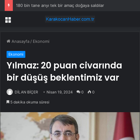
180 bin tane arıyı tek bir amaç doğaya saldılar
Menü
Anasayfa
/
Ekonomi
Ekonomi
Yılmaz: 20 puan civarında
bir düşüş beklentimiz var
DİLAN BİÇER
Nisan 19, 2024
0
0
5 dakika okuma süresi