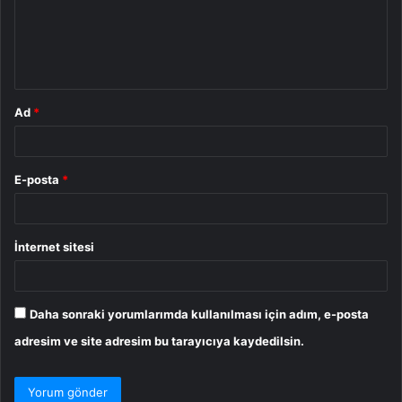
u
m
*
Ad
*
E-posta
*
İnternet sitesi
Daha sonraki yorumlarımda kullanılması için adım, e-posta
adresim ve site adresim bu tarayıcıya kaydedilsin.