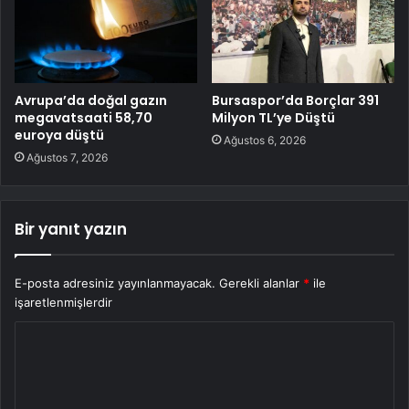
Avrupa’da doğal gazın
Bursaspor’da Borçlar 391
megavatsaati 58,70
Milyon TL’ye Düştü
euroya düştü
Ağustos 6, 2026
Ağustos 7, 2026
Bir yanıt yazın
E-posta adresiniz yayınlanmayacak.
Gerekli alanlar
*
ile
işaretlenmişlerdir
Y
o
r