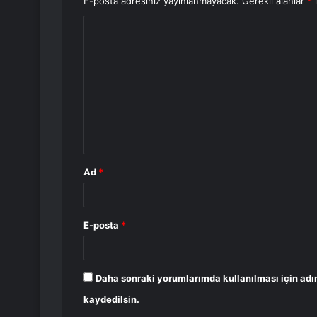
E-posta adresiniz yayınlanmayacak.
Gerekli alanlar
*
i
Y
o
r
u
m
*
Ad
*
E-posta
*
Daha sonraki yorumlarımda kullanılması için adı
kaydedilsin.