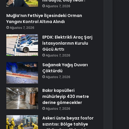
mı düştü, olay nedir?
Ağustos 7, 2026
Muğla’nın Fethiye İlçesindeki Orman
Yangını Kontrol Altına Alındı
Ağustos 7, 2026
EPDK: Elektrikli Araç Şarj
İstasyonlarının Kurulu
Gücü Arttı
Ağustos 7, 2026
Sağanak Yağış Duvarı
Çöktürdü
Ağustos 7, 2026
Bakır kapsülleri
mühürleyip 430 metre
derine gömecekler
Ağustos 7, 2026
Askeri üste beyaz fosfor
sızıntısı: Bölge tahliye