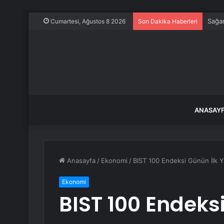
Sağa
Cumartesi, Ağustos 8 2026
Son Dakika Haberleri
ANASAY
Anasayfa
/
Ekonomi
/
BIST 100 Endeksi Günün İlk Y
Ekonomi
BIST 100 Endeks