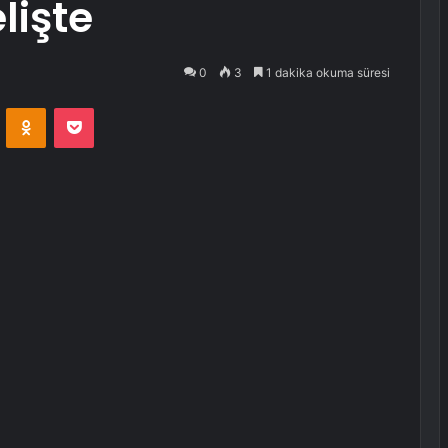
lişte
0
3
1 dakika okuma süresi
VKontakte
Odnoklassniki
Pocket