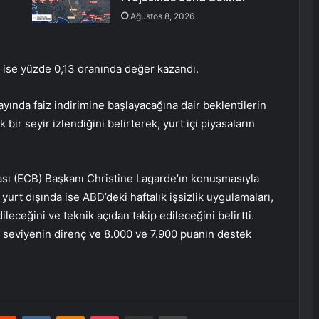
Ağustos 8, 2026
 ise yüzde 0,13 oranında değer kazandı.
yında faiz indirimine başlayacağına dair beklentilerin
bir seyir izlendiğini belirterek, yurt içi piyasaların
sı (ECB) Başkanı Christine Lagarde’ın konuşmasıyla
, yurt dışında ise ABD’deki haftalık işsizlik uygulamaları,
dileceğini ve teknik açıdan takip edileceğini belirtti.
0 seviyenin direnç ve 8.000 ve 7.900 puanın destek
erest
Reddit
VKontakte
Odnoklassniki
Pocket
E-Posta ile paylaş
Yazdır