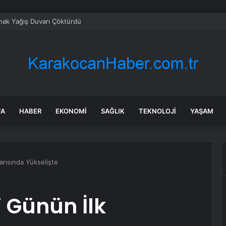
nak Yağış Duvarı Çöktürdü
FA
HABER
EKONOMI
SAĞLIK
TEKNOLOJI
YAŞAM
arısında Yükselişte
i Günün İlk