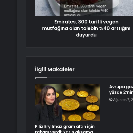
Emirates, 300 tarifli vegan
mutfağına olan talebin %40 arttığını
duyurdu
İlgili Makaleler
Avrupa gazı
yüzde 2’ni
Ağustos 7, 
Filiz Eryılmaz gram altın için
rakam verdi: Yarın akşama