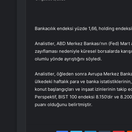
Bankacılık endeksi yüzde 1,66, holding endeksi
Analistler, ABD Merkez Bankası’nın (Fed) Mart a
zayıflaması nedeniyle küresel borsalarda karışık 
olumlu yönde ayrıştığını söyledi.
Analistler, öğleden sonra Avrupa Merkez Banka
ülkedeki haftalık para ve banka istatistiklerinin
konut başlangıçları ve inşaat izinlerinin takip e
Perspektif, BIST 100 endeksi 8.150’dir ve 8.20
puanı olduğunu belirtmiştir.
Facebook
Twitter
LinkedIn
Tumblr
Pint