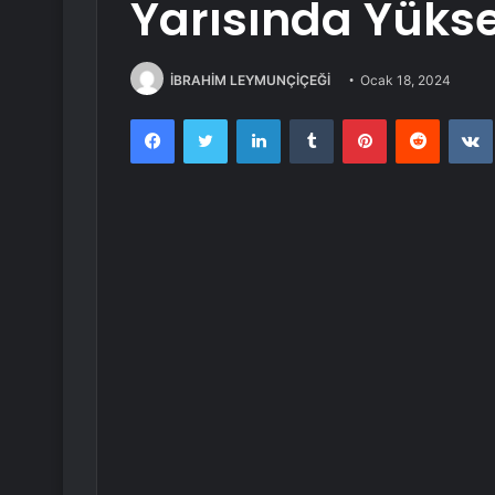
Yarısında Yükse
İBRAHİM LEYMUNÇİÇEĞİ
Ocak 18, 2024
Facebook
Twitter
LinkedIn
Tumblr
Pinterest
Reddit