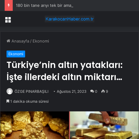
180 bin tane arıyı tek bir amaç doğaya saldılar
Menü
Anasayfa
/
Ekonomi
Ekonomi
Türkiye’nin altın yatakları:
İşte illerdeki altın miktarı…
ÖZGE PINARBAŞILI
Ağustos 21, 2023
0
9
1 dakika okuma süresi