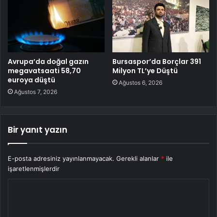
Avrupa’da doğal gazın
Bursaspor’da Borçlar 391
megavatsaati 58,70
Milyon TL’ye Düştü
euroya düştü
Ağustos 6, 2026
Ağustos 7, 2026
Bir yanıt yazın
E-posta adresiniz yayınlanmayacak.
Gerekli alanlar
*
ile
işaretlenmişlerdir
Y
o
r